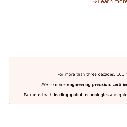
Learn mor
For more than three decades, CCC h
We combine 
engineering precision
, 
certifi
Partnered with 
leading global technologies
 and guid