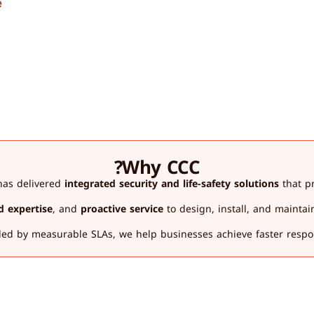
e
Why CCC?
as delivered 
integrated security and life-safety solutions
 that p
ed expertise
, and 
proactive service
 to design, install, and maintai
ed by measurable SLAs, we help businesses achieve faster respon