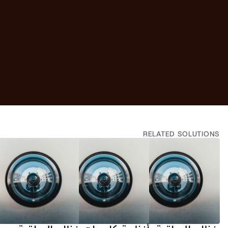
Can my video surveillance system be cloud-based?
Can my video surveillance system be cloud-based?
RELATED SOLUTIONS