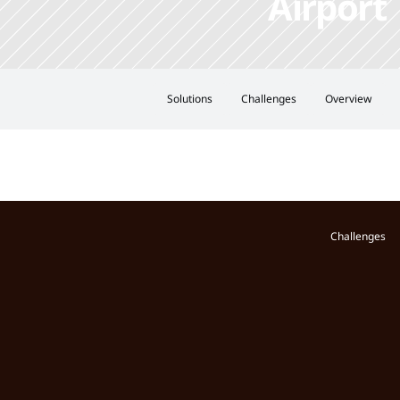
Airport
Solutions
Challenges
Overview
Challenges
What is a video surveillance system?
Why is video surveillance important?
How does the video surveillance work?