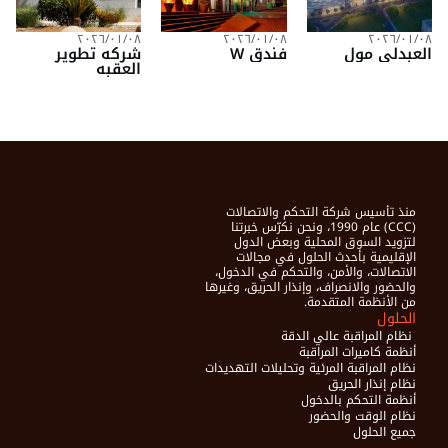
٠٨‏/٠١‏/٢٠٢٦
٠٨‏/٠١‏/٢٠٢٦
٠٨‏/٠١‏/٢٠٢٦
العبدلي مول
فندق W
شركه تطوير
العقبه
منذ تأسيس شركة التحكم والاتصالات 
(CCC) عام 1990، ونحن نكرّس خبرتنا 
لتزويد السوق المحلية وبعض الدول 
الإقليمية بأحدث الحلول في مجالات 
الاتصالات، والأمن، والتحكم في الدخول، 
والحضور والانصراف، وإنذار الحريق، وغيرها 
من الأنظمة المتقدمة.
الحلول
 نظام المراقبة عالي الدقة
أنظمة كاميرات المراقبة
نظام المراقبة المرئية وتحليلات التهديدات
نظام إنذار الحريق
أنظمة التحكم بالدخول
نظام الوقت والحضور
جميع الحلول