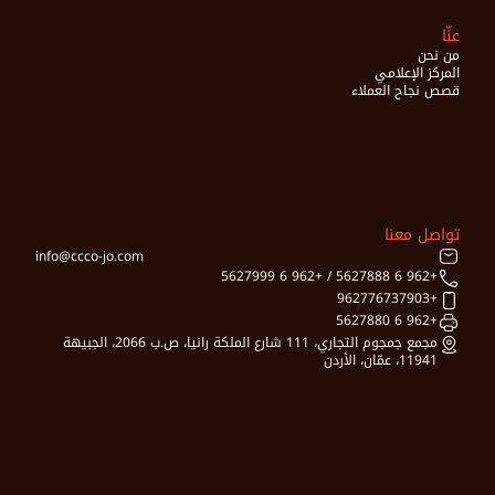
عنّا
من نحن
المركز الإعلامي
قصص نجاح العملاء
تواصل معنا
info@ccco-jo.com
+962 6 5627888 / +962 6 5627999    
+962776737903
+962 6 5627880 
مجمع جمجوم التجاري، 111 شارع الملكة رانيا، ص.ب 2066، الجبيهة 
11941، عمّان، الأردن